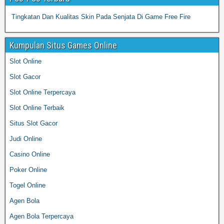
Tingkatan Dan Kualitas Skin Pada Senjata Di Game Free Fire
Kumpulan Situs Games Online
Slot Online
Slot Gacor
Slot Online Terpercaya
Slot Online Terbaik
Situs Slot Gacor
Judi Online
Casino Online
Poker Online
Togel Online
Agen Bola
Agen Bola Terpercaya