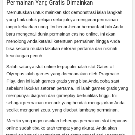
Permainan Yang Gratis Dimainkan
Memutuskan untuk mainkan slot demonstrasi ialah langkah
yang baik untuk pelajari selanjutnya mengenai permainan
tanpa keluarkan uang. Ini benar-benar bermanfaat bila Anda
baru mengenali dunia permainan casino online. Ini akan
menolong Anda ketahui ketentuan permainan hingga Anda
bisa secara mudah lakukan setoran pertama dan nikmati
keuntungan penuh.
Salah satunya slot online terpopuler ialah slot Gates of
Olympus ialah games yang direncanakan oleh Pragmatic
Play, dan ini ialah games gratis yang bisa Anda coba saat
sebelum lakukan setoran pertama. Ini ialah games gratis yang
mempunyai diagram dan gameplay berkualitas tinggi. Ini
sebagai permainan menarik yang hendak mengajarkan Anda
sedikit mengenai zeus, yang disebut lambang permainan.
Mereka yang ingin rasakan beberapa permainan slot terpanas
online sudah tiba ke arah tempat yang akurat. Anda akan