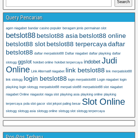
Search
Query Pencarian
agen niagabet
bandar casino populer
beragam jenis permainan slot
betslot88
betslot88 asia
betslot88 online
betslot88 slot
betslot88 terpercaya
daftar
betslot88
daftar merpatislot88
Daftar niagabet
daftar playking
daftar
Judi
ggslot
indobet
slotsgg
hokibet online
hokibet terpercaya
Online
link betslot88
Link Alternatif niagabet
link merpatislot88
login betslot88
link slotsgg
login merpatislot88
Login niagabet
login
playking
login slotsgg
merpatislot88
merpati slot88
merpatislot88 slot
niagabet
niagabet Online
niagaslot
niaga slot
playking asia
playking online
playking
Slot Online
terpercaya
pola slot gacor
slot jekpot paling besar
slotsgg
slotsgg asia
slotsgg online
slotsgg slot
slotsgg terpercaya
Pos-Pos Terbaru