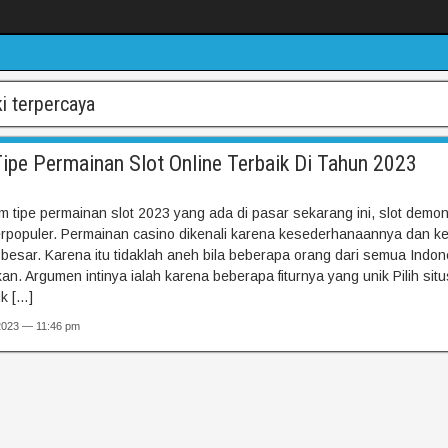
i terpercaya
ipe Permainan Slot Online Terbaik Di Tahun 2023
 tipe permainan slot 2023 yang ada di pasar sekarang ini, slot demo
erpopuler. Permainan casino dikenali karena kesederhanaannya dan k
esar. Karena itu tidaklah aneh bila beberapa orang dari semua Indone
n. Argumen intinya ialah karena beberapa fiturnya yang unik Pilih situs
k […]
 2023 — 11:46 pm