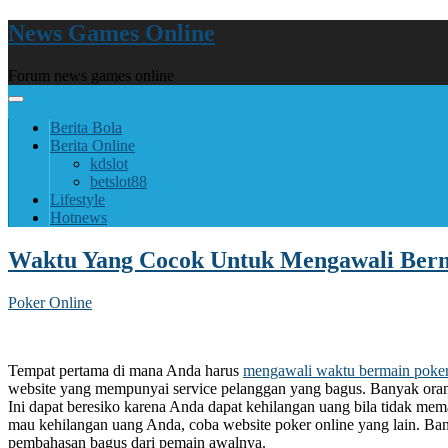
News Games Online
Forum news games online
Berita Bola
Berita Online
kdslot
betslot88
Lifestyle
Hotnews
Waktu Yang Cocok Untuk Mengawali Berm
Poker Online
Tempat pertama di mana Anda harus
mengawali waktu bermain poke
website yang mempunyai service pelanggan yang bagus. Banyak oran
Ini dapat beresiko karena Anda dapat kehilangan uang bila tidak mema
mau kehilangan uang Anda, coba website poker online yang lain. Ba
pembahasan bagus dari pemain awalnya.