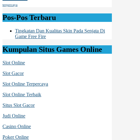
terpercaya
Pos-Pos Terbaru
Tingkatan Dan Kualitas Skin Pada Senjata Di
Game Free Fire
Kumpulan Situs Games Online
Slot Online
Slot Gacor
Slot Online Terpercaya
Slot Online Terbaik
Situs Slot Gacor
Judi Online
Casino Online
Poker Online