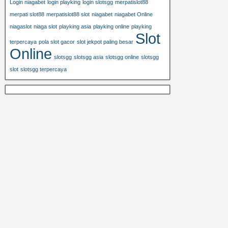
Login niagabet
login playking
login slotsgg
merpatislot88
merpati slot88
merpatislot88 slot
niagabet
niagabet Online
niagaslot
niaga slot
playking asia
playking online
playking
Slot
terpercaya
pola slot gacor
slot jekpot paling besar
Online
slotsgg
slotsgg asia
slotsgg online
slotsgg
slot
slotsgg terpercaya