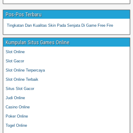
Pos-Pos Terbaru
Tingkatan Dan Kualitas Skin Pada Senjata Di Game Free Fire
Kumpulan Situs Games Online
Slot Online
Slot Gacor
Slot Online Terpercaya
Slot Online Terbaik
Situs Slot Gacor
Judi Online
Casino Online
Poker Online
Togel Online