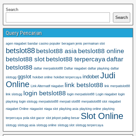
Search
Search
Query Pencarian
agen niagabet
bandar casino populer
beragam jenis permainan slot
betslot88
betslot88 asia
betslot88 online
betslot88 slot
betslot88 terpercaya
daftar
betslot88
daftar merpatislot88
Daftar niagabet
daftar playking
daftar
Judi
ggslot
indobet
slotsgg
hokibet online
hokibet terpercaya
Online
link betslot88
Link Alternatif niagabet
link merpatislot88
login betslot88
link slotsgg
login merpatislot88
Login niagabet
login
playking
login slotsgg
merpatislot88
merpati slot88
merpatislot88 slot
niagabet
niagabet Online
niagaslot
niaga slot
playking asia
playking online
playking
Slot Online
terpercaya
pola slot gacor
slot jekpot paling besar
slotsgg
slotsgg asia
slotsgg online
slotsgg slot
slotsgg terpercaya