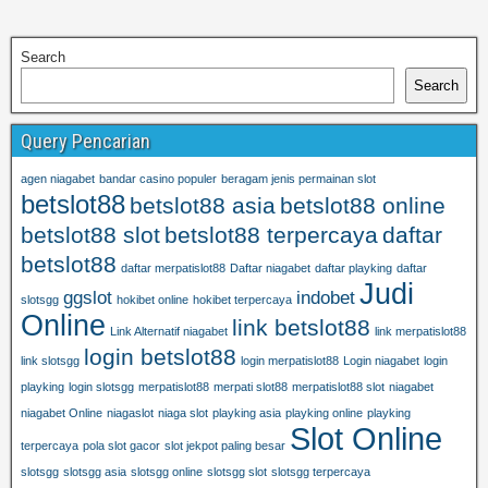
Search
Search
Query Pencarian
agen niagabet
bandar casino populer
beragam jenis permainan slot
betslot88
betslot88 asia
betslot88 online
betslot88 slot
betslot88 terpercaya
daftar
betslot88
daftar merpatislot88
Daftar niagabet
daftar playking
daftar
Judi
ggslot
indobet
slotsgg
hokibet online
hokibet terpercaya
Online
link betslot88
Link Alternatif niagabet
link merpatislot88
login betslot88
link slotsgg
login merpatislot88
Login niagabet
login
playking
login slotsgg
merpatislot88
merpati slot88
merpatislot88 slot
niagabet
niagabet Online
niagaslot
niaga slot
playking asia
playking online
playking
Slot Online
terpercaya
pola slot gacor
slot jekpot paling besar
slotsgg
slotsgg asia
slotsgg online
slotsgg slot
slotsgg terpercaya