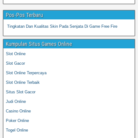
Pos-Pos Terbaru
Tingkatan Dan Kualitas Skin Pada Senjata Di Game Free Fire
Kumpulan Situs Games Online
Slot Online
Slot Gacor
Slot Online Terpercaya
Slot Online Terbaik
Situs Slot Gacor
Judi Online
Casino Online
Poker Online
Togel Online