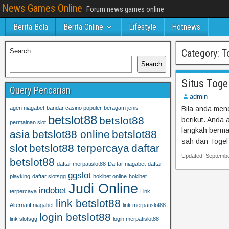
News Games Online
Forum news games online
Berita Bola
Berita Online
Lifestyle
Hotnews
Search
Category:
T
Search
Situs Toge
Query Pencarian
admin
agen niagabet
bandar casino populer
beragam jenis
Bila anda menc
betslot88
betslot88
berikut. Anda
permainan slot
langkah bermai
asia
betslot88 online
betslot88
sah dan Togel
slot
betslot88 terpercaya
daftar
Updated: Septembe
betslot88
daftar merpatislot88
Daftar niagabet
daftar
ggslot
playking
daftar slotsgg
hokibet online
hokibet
Judi Online
indobet
terpercaya
Link
link betslot88
Alternatif niagabet
link merpatislot88
login betslot88
link slotsgg
login merpatislot88